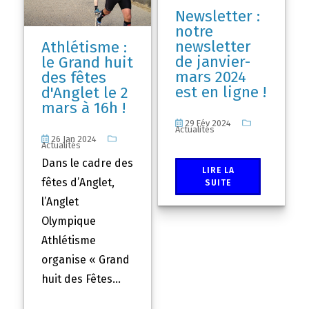
Newsletter :
notre
newsletter
Athlétisme :
de janvier-
le Grand huit
mars 2024
des fêtes
est en ligne !
d'Anglet le 2
mars à 16h !
29 Fév 2024
Actualités
26 Jan 2024
Actualités
Dans le cadre des
LIRE LA
fêtes d’Anglet,
SUITE
l’Anglet
Olympique
Athlétisme
organise « Grand
huit des Fêtes...