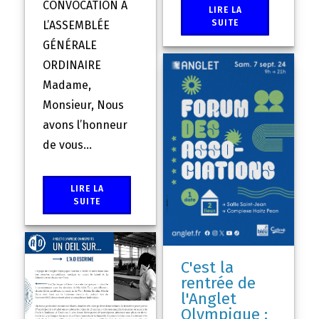
CONVOCATION À
LIRE LA
SUITE
L’ASSEMBLÉE
GÉNÉRALE
ORDINAIRE
Madame,
Monsieur, Nous
avons l’honneur
de vous...
LIRE LA
SUITE
C'est la
rentrée de
l'Anglet
Olympique :