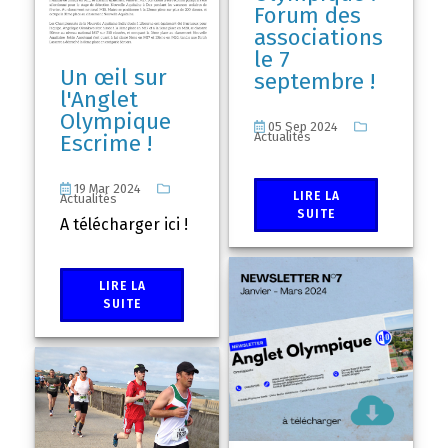
Forum des
associations
le 7
Un œil sur
septembre !
l'Anglet
Olympique
05 Sep 2024
Actualités
Escrime !
19 Mar 2024
LIRE LA
Actualités
SUITE
A télécharger ici !
LIRE LA
SUITE