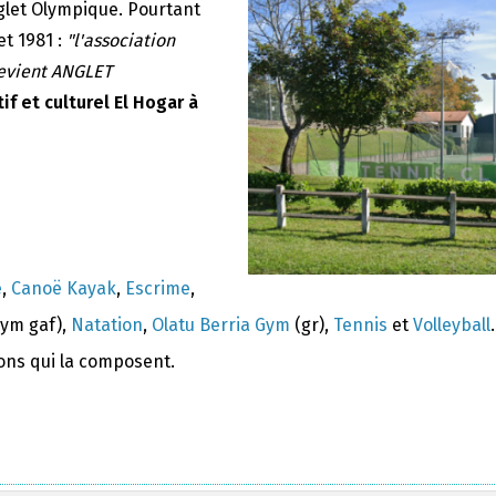
nglet Olympique. Pourtant
et 1981 :
"l'association
devient ANGLET
if et culturel El Hogar à
e
,
Canoë Kayak
,
Escrime
,
ym gaf),
Natation
,
Olatu Berria Gym
(gr),
Tennis
et
Volleyball
.
ions qui la composent.