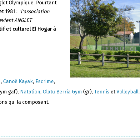
nglet Olympique. Pourtant
et 1981 :
"l'association
devient ANGLET
if et culturel El Hogar à
e
,
Canoë Kayak
,
Escrime
,
ym gaf),
Natation
,
Olatu Berria Gym
(gr),
Tennis
et
Volleyball
.
ions qui la composent.