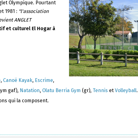
nglet Olympique. Pourtant
et 1981 :
"l'association
devient ANGLET
if et culturel El Hogar à
e
,
Canoë Kayak
,
Escrime
,
ym gaf),
Natation
,
Olatu Berria Gym
(gr),
Tennis
et
Volleyball
.
ions qui la composent.