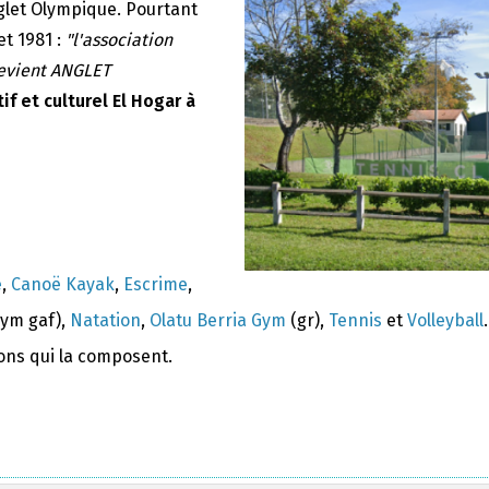
nglet Olympique. Pourtant
et 1981 :
"l'association
devient ANGLET
if et culturel El Hogar à
e
,
Canoë Kayak
,
Escrime
,
ym gaf),
Natation
,
Olatu Berria Gym
(gr),
Tennis
et
Volleyball
.
ions qui la composent.