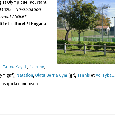
nglet Olympique. Pourtant
et 1981 :
"l'association
devient ANGLET
if et culturel El Hogar à
e
,
Canoë Kayak
,
Escrime
,
ym gaf),
Natation
,
Olatu Berria Gym
(gr),
Tennis
et
Volleyball
.
ions qui la composent.