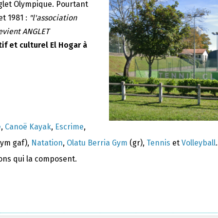
nglet Olympique. Pourtant
et 1981 :
"l'association
devient ANGLET
if et culturel El Hogar à
e
,
Canoë Kayak
,
Escrime
,
ym gaf),
Natation
,
Olatu Berria Gym
(gr),
Tennis
et
Volleyball
.
ions qui la composent.