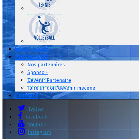
Sport Santé
Partenariat
Nos partenaires
Sponso +
Devenir Partenaire
Faire un don/devenir mécène
Contact
Twitter
Facebook
Youtube
Instagram