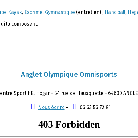
noë Kayak
,
Escrime
,
Gymnastique
(entretien) ,
Handball
,
Hega
qui la composent.
Anglet Olympique Omnisports
entre Sportif El Hogar - 54 rue de Hausquette - 64600 ANGL
Nous écrire
-
06 63 56 72 91