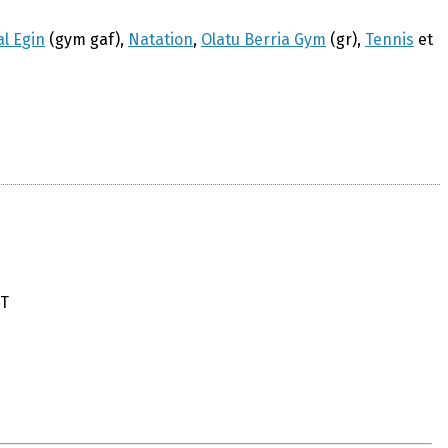
l Egin
(gym gaf),
Natation
,
Olatu Berria Gym
(gr),
Tennis
et
ET