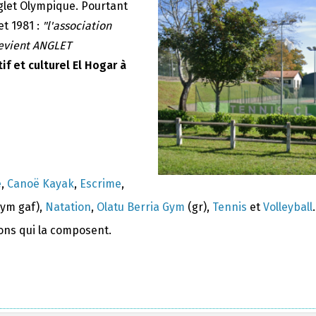
nglet Olympique. Pourtant
et 1981 :
"l'association
devient ANGLET
if et culturel El Hogar à
e
,
Canoë Kayak
,
Escrime
,
ym gaf),
Natation
,
Olatu Berria Gym
(gr),
Tennis
et
Volleyball
.
ions qui la composent.