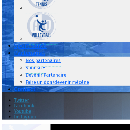
Sport Santé
Partenariat
Nos partenaires
Sponso +
Devenir Partenaire
Faire un don/devenir mécène
Contact
Twitter
Facebook
Youtube
Instagram