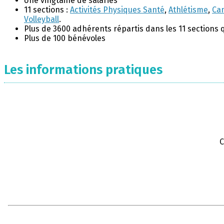
Une vingtaine de salariés
11 sections :
Activités Physiques Santé
,
Athlétisme
,
Ca
Volleyball
.
Plus de 3600 adhérents répartis dans les 11 sections 
Plus de 100 bénévoles
Les informations pratiques
C