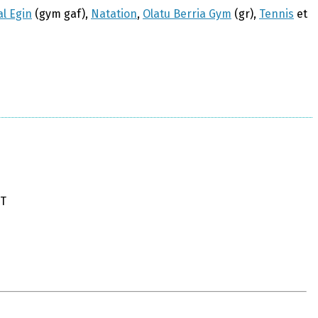
l Egin
(gym gaf),
Natation
,
Olatu Berria Gym
(gr),
Tennis
et
ET