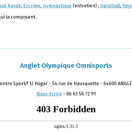
noë Kayak
,
Escrime
,
Gymnastique
(entretien) ,
Handball
,
Hega
qui la composent.
Anglet Olympique Omnisports
entre Sportif El Hogar - 54 rue de Hausquette - 64600 ANGL
Nous écrire
-
06 63 56 72 91