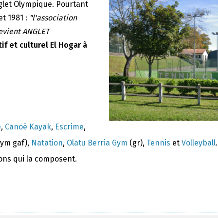
nglet Olympique. Pourtant
et 1981 :
"l'association
devient ANGLET
if et culturel El Hogar à
e
,
Canoë Kayak
,
Escrime
,
ym gaf),
Natation
,
Olatu Berria Gym
(gr),
Tennis
et
Volleyball
.
ions qui la composent.