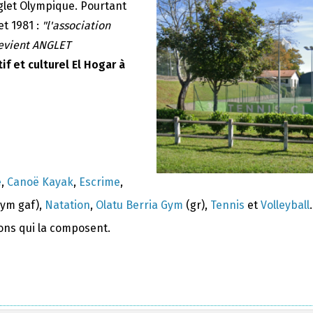
nglet Olympique. Pourtant
et 1981 :
"l'association
devient ANGLET
if et culturel El Hogar à
e
,
Canoë Kayak
,
Escrime
,
ym gaf),
Natation
,
Olatu Berria Gym
(gr),
Tennis
et
Volleyball
.
ions qui la composent.