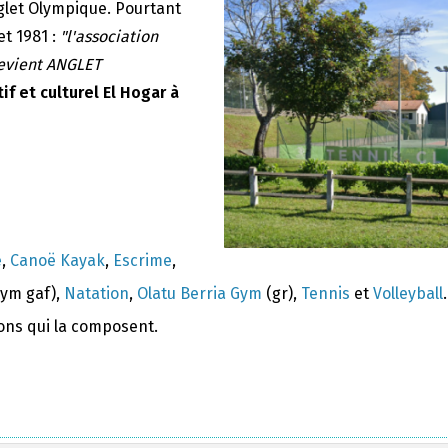
nglet Olympique. Pourtant
et 1981 :
"l'association
devient ANGLET
if et culturel El Hogar à
e
,
Canoë Kayak
,
Escrime
,
ym gaf),
Natation
,
Olatu Berria Gym
(gr),
Tennis
et
Volleyball
.
ions qui la composent.