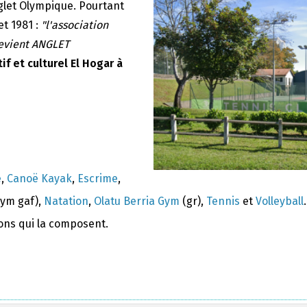
nglet Olympique. Pourtant
et 1981 :
"l'association
devient ANGLET
if et culturel El Hogar à
e
,
Canoë Kayak
,
Escrime
,
ym gaf),
Natation
,
Olatu Berria Gym
(gr),
Tennis
et
Volleyball
.
ions qui la composent.