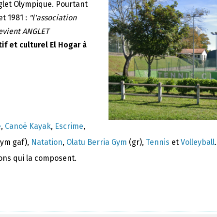
nglet Olympique. Pourtant
et 1981 :
"l'association
devient ANGLET
if et culturel El Hogar à
e
,
Canoë Kayak
,
Escrime
,
ym gaf),
Natation
,
Olatu Berria Gym
(gr),
Tennis
et
Volleyball
.
ions qui la composent.