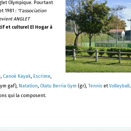
nglet Olympique. Pourtant
et 1981 :
"l'association
devient ANGLET
if et culturel El Hogar à
e
,
Canoë Kayak
,
Escrime
,
ym gaf),
Natation
,
Olatu Berria Gym
(gr),
Tennis
et
Volleyball
.
ions qui la composent.