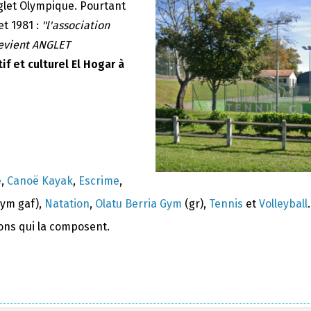
nglet Olympique. Pourtant
et 1981 :
"l'association
devient ANGLET
if et culturel El Hogar à
e
,
Canoë Kayak
,
Escrime
,
ym gaf),
Natation
,
Olatu Berria Gym
(gr),
Tennis
et
Volleyball
.
ions qui la composent.