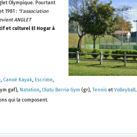
nglet Olympique. Pourtant
et 1981 :
"l'association
devient ANGLET
if et culturel El Hogar à
e
,
Canoë Kayak
,
Escrime
,
ym gaf),
Natation
,
Olatu Berria Gym
(gr),
Tennis
et
Volleyball
.
ions qui la composent.