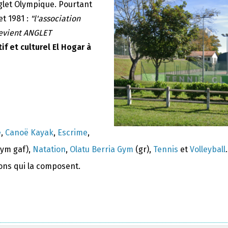
nglet Olympique. Pourtant
et 1981 :
"l'association
devient ANGLET
if et culturel El Hogar à
e
,
Canoë Kayak
,
Escrime
,
ym gaf),
Natation
,
Olatu Berria Gym
(gr),
Tennis
et
Volleyball
.
ions qui la composent.