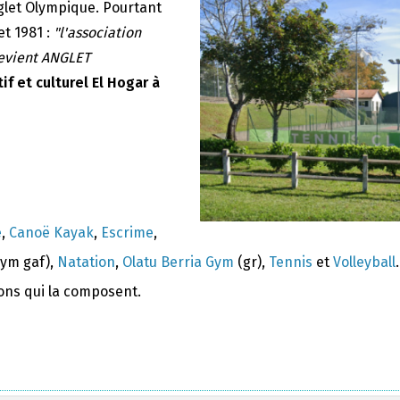
nglet Olympique. Pourtant
et 1981 :
"l'association
devient ANGLET
if et culturel El Hogar à
e
,
Canoë Kayak
,
Escrime
,
ym gaf),
Natation
,
Olatu Berria Gym
(gr),
Tennis
et
Volleyball
.
ions qui la composent.