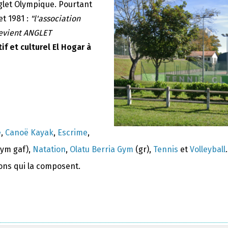
nglet Olympique. Pourtant
et 1981 :
"l'association
devient ANGLET
if et culturel El Hogar à
e
,
Canoë Kayak
,
Escrime
,
ym gaf),
Natation
,
Olatu Berria Gym
(gr),
Tennis
et
Volleyball
.
ions qui la composent.