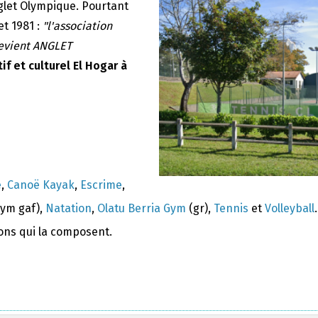
nglet Olympique. Pourtant
et 1981 :
"l'association
devient ANGLET
if et culturel El Hogar à
e
,
Canoë Kayak
,
Escrime
,
ym gaf),
Natation
,
Olatu Berria Gym
(gr),
Tennis
et
Volleyball
.
ions qui la composent.