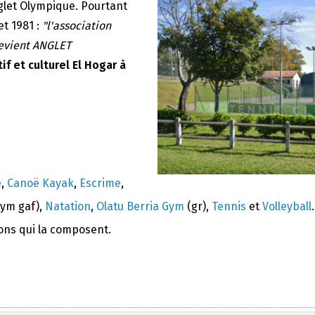
nglet Olympique. Pourtant
et 1981 :
"l'association
devient ANGLET
if et culturel El Hogar à
e
,
Canoë Kayak
,
Escrime
,
ym gaf),
Natation
,
Olatu Berria Gym
(gr),
Tennis
et
Volleyball
.
ions qui la composent.