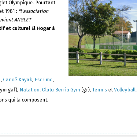
nglet Olympique. Pourtant
et 1981 :
"l'association
devient ANGLET
if et culturel El Hogar à
e
,
Canoë Kayak
,
Escrime
,
ym gaf),
Natation
,
Olatu Berria Gym
(gr),
Tennis
et
Volleyball
.
ions qui la composent.