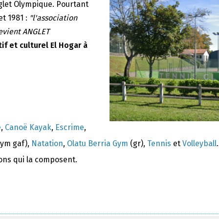
nglet Olympique. Pourtant
et 1981 :
"l'association
devient ANGLET
if et culturel El Hogar à
e
,
Canoë Kayak
,
Escrime
,
ym gaf),
Natation
,
Olatu Berria Gym
(gr),
Tennis
et
Volleyball
.
ions qui la composent.