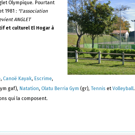
nglet Olympique. Pourtant
et 1981 :
"l'association
devient ANGLET
if et culturel El Hogar à
e
,
Canoë Kayak
,
Escrime
,
ym gaf),
Natation
,
Olatu Berria Gym
(gr),
Tennis
et
Volleyball
.
ions qui la composent.