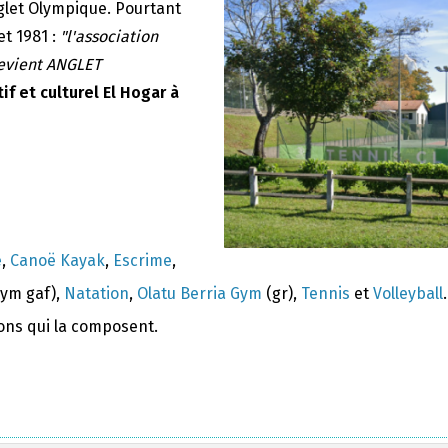
nglet Olympique. Pourtant
et 1981 :
"l'association
devient ANGLET
if et culturel El Hogar à
e
,
Canoë Kayak
,
Escrime
,
ym gaf),
Natation
,
Olatu Berria Gym
(gr),
Tennis
et
Volleyball
.
ions qui la composent.