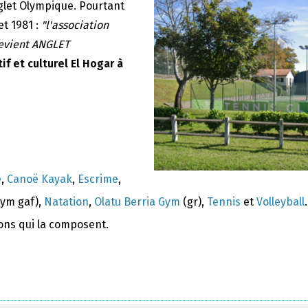
nglet Olympique. Pourtant
et 1981 :
"l'association
devient ANGLET
if et culturel El Hogar à
e
,
Canoë Kayak
,
Escrime
,
ym gaf),
Natation
,
Olatu Berria Gym
(gr),
Tennis
et
Volleyball
.
ions qui la composent.