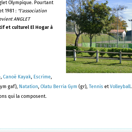
nglet Olympique. Pourtant
et 1981 :
"l'association
devient ANGLET
if et culturel El Hogar à
e
,
Canoë Kayak
,
Escrime
,
ym gaf),
Natation
,
Olatu Berria Gym
(gr),
Tennis
et
Volleyball
.
ions qui la composent.