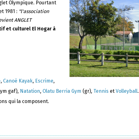
nglet Olympique. Pourtant
et 1981 :
"l'association
devient ANGLET
if et culturel El Hogar à
e
,
Canoë Kayak
,
Escrime
,
ym gaf),
Natation
,
Olatu Berria Gym
(gr),
Tennis
et
Volleyball
.
ions qui la composent.