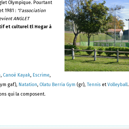
nglet Olympique. Pourtant
et 1981 :
"l'association
devient ANGLET
if et culturel El Hogar à
e
,
Canoë Kayak
,
Escrime
,
ym gaf),
Natation
,
Olatu Berria Gym
(gr),
Tennis
et
Volleyball
.
ions qui la composent.