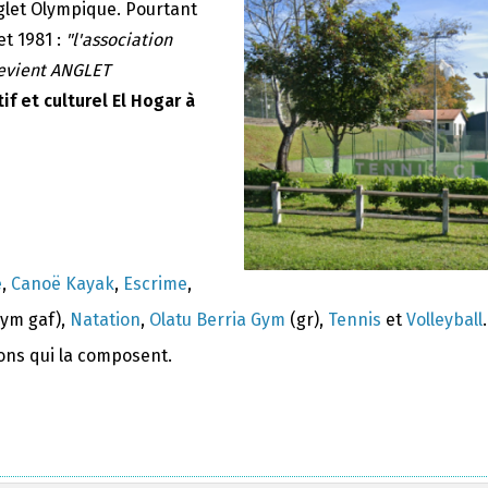
nglet Olympique. Pourtant
et 1981 :
"l'association
devient ANGLET
if et culturel El Hogar à
e
,
Canoë Kayak
,
Escrime
,
ym gaf),
Natation
,
Olatu Berria Gym
(gr),
Tennis
et
Volleyball
.
ions qui la composent.