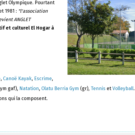
nglet Olympique. Pourtant
et 1981 :
"l'association
devient ANGLET
if et culturel El Hogar à
e
,
Canoë Kayak
,
Escrime
,
ym gaf),
Natation
,
Olatu Berria Gym
(gr),
Tennis
et
Volleyball
.
ions qui la composent.