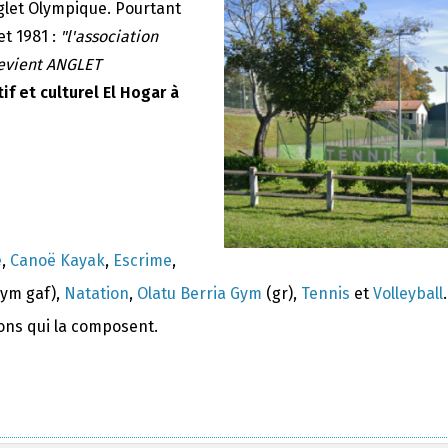
nglet Olympique. Pourtant
et 1981 :
"l'association
devient ANGLET
if et culturel El Hogar à
e
,
Canoë Kayak
,
Escrime
,
ym gaf),
Natation
,
Olatu Berria Gym
(gr),
Tennis
et
Volleyball
.
ions qui la composent.