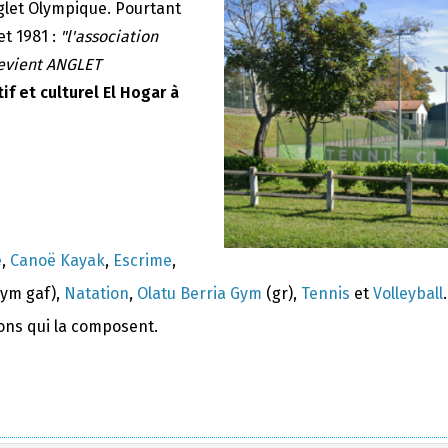
nglet Olympique. Pourtant
et 1981 :
"l'association
devient ANGLET
if et culturel El Hogar à
e
,
Canoë Kayak
,
Escrime
,
ym gaf),
Natation
,
Olatu Berria Gym
(gr),
Tennis
et
Volleyball
.
ions qui la composent.