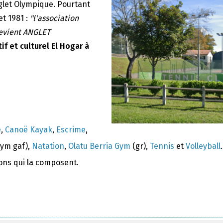
nglet Olympique. Pourtant
et 1981 :
"l'association
devient ANGLET
if et culturel El Hogar à
e
,
Canoë Kayak
,
Escrime
,
ym gaf),
Natation
,
Olatu Berria Gym
(gr),
Tennis
et
Volleyball
.
ions qui la composent.