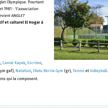
nglet Olympique. Pourtant
et 1981 :
"l'association
devient ANGLET
if et culturel El Hogar à
e
,
Canoë Kayak
,
Escrime
,
ym gaf),
Natation
,
Olatu Berria Gym
(gr),
Tennis
et
Volleyball
.
ions qui la composent.