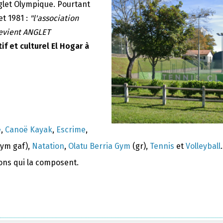
nglet Olympique. Pourtant
et 1981 :
"l'association
devient ANGLET
if et culturel El Hogar à
e
,
Canoë Kayak
,
Escrime
,
ym gaf),
Natation
,
Olatu Berria Gym
(gr),
Tennis
et
Volleyball
.
ions qui la composent.