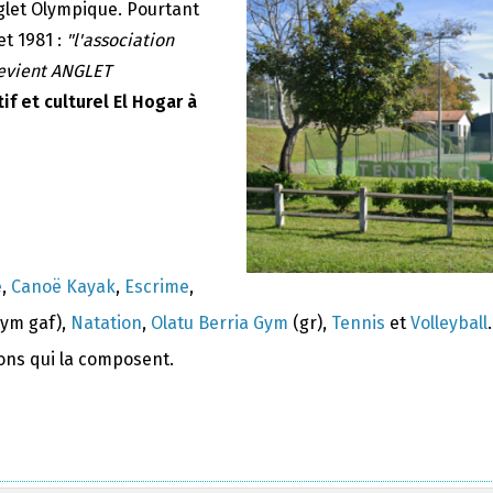
nglet Olympique. Pourtant
et 1981 :
"l'association
devient ANGLET
if et culturel El Hogar à
e
,
Canoë Kayak
,
Escrime
,
ym gaf),
Natation
,
Olatu Berria Gym
(gr),
Tennis
et
Volleyball
.
ions qui la composent.