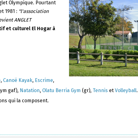
nglet Olympique. Pourtant
et 1981 :
"l'association
devient ANGLET
if et culturel El Hogar à
e
,
Canoë Kayak
,
Escrime
,
ym gaf),
Natation
,
Olatu Berria Gym
(gr),
Tennis
et
Volleyball
.
ions qui la composent.