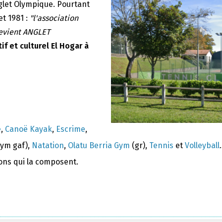
nglet Olympique. Pourtant
et 1981 :
"l'association
devient ANGLET
if et culturel El Hogar à
e
,
Canoë Kayak
,
Escrime
,
ym gaf),
Natation
,
Olatu Berria Gym
(gr),
Tennis
et
Volleyball
.
ions qui la composent.