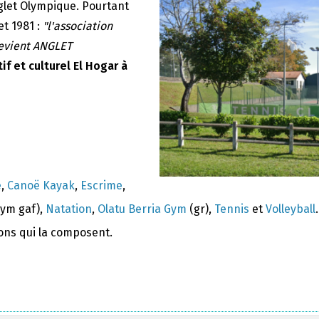
nglet Olympique. Pourtant
et 1981 :
"l'association
devient ANGLET
if et culturel El Hogar à
e
,
Canoë Kayak
,
Escrime
,
ym gaf),
Natation
,
Olatu Berria Gym
(gr),
Tennis
et
Volleyball
.
ions qui la composent.