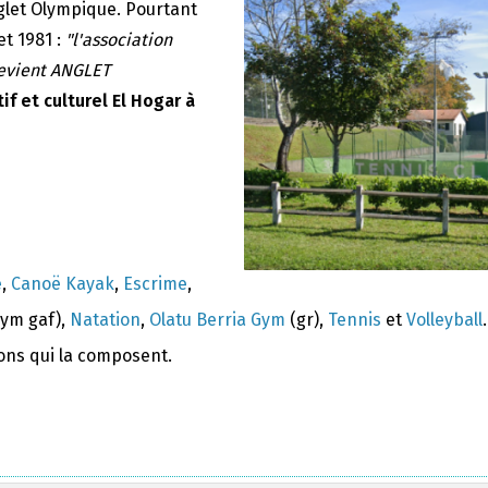
nglet Olympique. Pourtant
et 1981 :
"l'association
devient ANGLET
if et culturel El Hogar à
e
,
Canoë Kayak
,
Escrime
,
ym gaf),
Natation
,
Olatu Berria Gym
(gr),
Tennis
et
Volleyball
.
ions qui la composent.