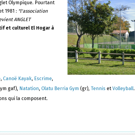
nglet Olympique. Pourtant
et 1981 :
"l'association
devient ANGLET
if et culturel El Hogar à
e
,
Canoë Kayak
,
Escrime
,
ym gaf),
Natation
,
Olatu Berria Gym
(gr),
Tennis
et
Volleyball
.
ions qui la composent.