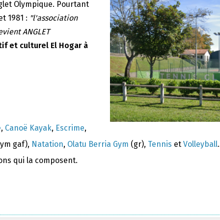
nglet Olympique. Pourtant
et 1981 :
"l'association
devient ANGLET
if et culturel El Hogar à
e
,
Canoë Kayak
,
Escrime
,
ym gaf),
Natation
,
Olatu Berria Gym
(gr),
Tennis
et
Volleyball
.
ions qui la composent.