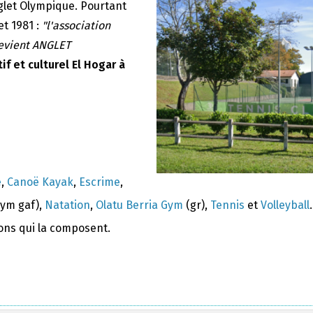
nglet Olympique. Pourtant
et 1981 :
"l'association
devient ANGLET
if et culturel El Hogar à
e
,
Canoë Kayak
,
Escrime
,
ym gaf),
Natation
,
Olatu Berria Gym
(gr),
Tennis
et
Volleyball
.
ions qui la composent.