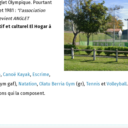
nglet Olympique. Pourtant
et 1981 :
"l'association
devient ANGLET
if et culturel El Hogar à
e
,
Canoë Kayak
,
Escrime
,
ym gaf),
Natation
,
Olatu Berria Gym
(gr),
Tennis
et
Volleyball
.
ions qui la composent.