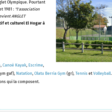
nglet Olympique. Pourtant
et 1981 :
"l'association
devient ANGLET
if et culturel El Hogar à
e
,
Canoë Kayak
,
Escrime
,
ym gaf),
Natation
,
Olatu Berria Gym
(gr),
Tennis
et
Volleyball
.
ions qui la composent.