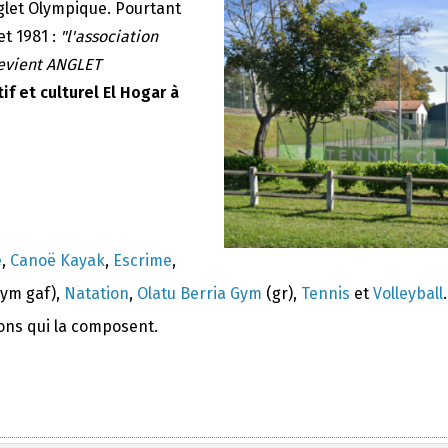
nglet Olympique. Pourtant
et 1981 :
"l'association
devient ANGLET
if et culturel El Hogar à
e
,
Canoë Kayak
,
Escrime
,
ym gaf),
Natation
,
Olatu Berria Gym
(gr),
Tennis
et
Volleyball
.
ions qui la composent.