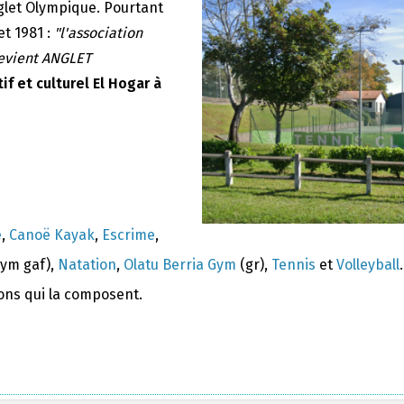
nglet Olympique. Pourtant
et 1981 :
"l'association
devient ANGLET
if et culturel El Hogar à
e
,
Canoë Kayak
,
Escrime
,
ym gaf),
Natation
,
Olatu Berria Gym
(gr),
Tennis
et
Volleyball
.
ions qui la composent.